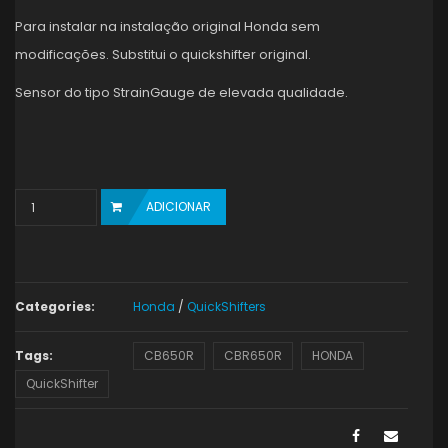
Para instalar na instalação original Honda sem
modificações. Substitui o quickshifter original.
Sensor do tipo StrainGauge de elevada qualidade.
Quantity
ADICIONAR
Categories:
Honda
/
QuickShifters
Tags:
CB650R
CBR650R
HONDA
QuickShifter