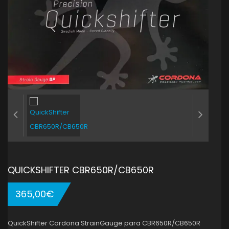
QUICKSHIFTER CBR650R/CB650R
365,00
€
QuickShifter Cordona StrainGauge para CBR650R/CB650R