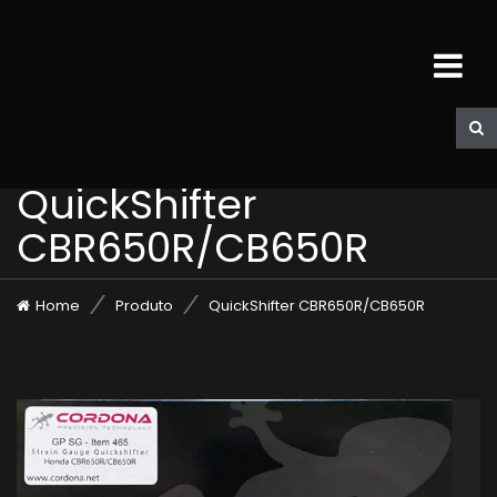
QuickShifter
CBR650R/CB650R
Home
Produto
QuickShifter CBR650R/CB650R