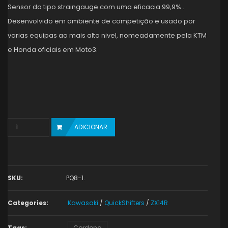
Sensor do tipo straingauge com uma eficacia 99,9% .
Desenvolvido em ambiente de competição e usado por
varias equipas ao mais alto nivel, nomeadamente pela KTM
e Honda oficiais em Moto3.
Quantity
ADICIONAR
SKU:
PQ8-1
.
Categories:
Kawasaki
/
QuickShifters
/
ZX14R
Tags:
Cordona