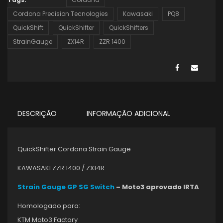
Cordona Precision Tecnologies
Kawasaki
PQ8
QuickShift
QuickShifter
QuickShifters
StrainGauge
ZX14R
ZZR 1400
DESCRIÇÃO
INFORMAÇÃO ADICIONAL
QuickShifter Cordona Strain Gauge
KAWASAKI ZZR 1400 / ZX14R
Strain Gauge GP SG Switch
– Moto3 aprovado IRTA
Homologado para:
KTM Moto3 Factory